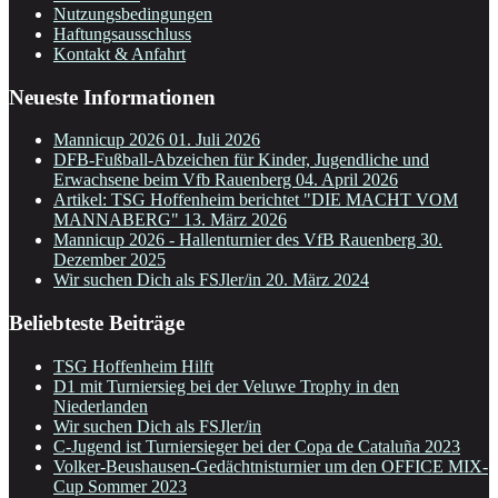
Nutzungsbedingungen
Haftungsausschluss
Kontakt & Anfahrt
Neueste Informationen
Mannicup 2026
01. Juli 2026
DFB-Fußball-Abzeichen für Kinder, Jugendliche und
Erwachsene beim Vfb Rauenberg
04. April 2026
Artikel: TSG Hoffenheim berichtet "DIE MACHT VOM
MANNABERG"
13. März 2026
Mannicup 2026 - Hallenturnier des VfB Rauenberg
30.
Dezember 2025
Wir suchen Dich als FSJler/in
20. März 2024
Beliebteste Beiträge
TSG Hoffenheim Hilft
D1 mit Turniersieg bei der Veluwe Trophy in den
Niederlanden
Wir suchen Dich als FSJler/in
C-Jugend ist Turniersieger bei der Copa de Cataluña 2023
Volker-Beushausen-Gedächtnisturnier um den OFFICE MIX-
Cup Sommer 2023