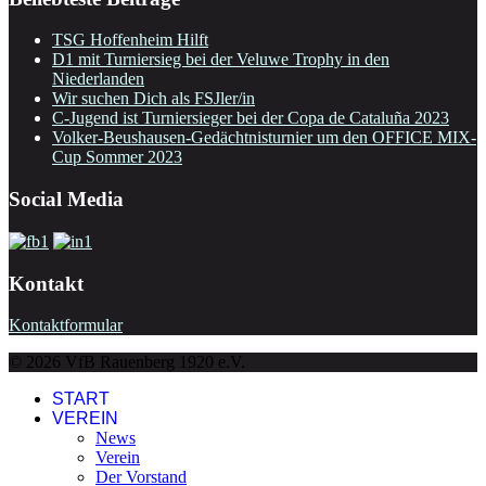
TSG Hoffenheim Hilft
D1 mit Turniersieg bei der Veluwe Trophy in den
Niederlanden
Wir suchen Dich als FSJler/in
C-Jugend ist Turniersieger bei der Copa de Cataluña 2023
Volker-Beushausen-Gedächtnisturnier um den OFFICE MIX-
Cup Sommer 2023
Social Media
Kontakt
Kontaktformular
© 2026 VfB Rauenberg 1920 e.V.
START
VEREIN
News
Verein
Der Vorstand