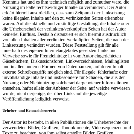
Kenntnis hat und es ihm technisch möglich und zumutbar wäre, die
Nutzung im Falle rechtswidriger Inhalte zu verhindern. Der Autor
erklärt hiermit ausdrücklich, dass zum Zeitpunkt der Linksetzung
keine illegalen Inhalte auf den zu verlinkenden Seiten erkennbar
waren. Auf die aktuelle und zukünftige Gestaltung, die Inhalte oder
die Urheberschaft der verlinkten/verknüpften Seiten hat der Autor
keinerlei Einfluss. Deshalb distanziert er sich hiermit ausdrücklich
von allen Inhalten aller verlinkten /verknüpften Seiten, die nach der
Linksetzung verändert wurden. Diese Feststellung gilt für alle
innerhalb des eigenen Internetangebotes gesetzten Links und
Verweise sowie für Fremdeinträge in vom Autor eingerichteten
Gästebüchern, Diskussionsforen, Linkverzeichnissen, Mailinglisten
und in allen anderen Formen von Datenbanken, auf deren Inhalt
externe Schreibzugriffe möglich sind. Für illegale, fehlerhafte oder
unvollständige Inhalte und insbesondere für Schäden, die aus der
Nutzung oder Nichtnutzung solcherart dargebotener Informationen
entstehen, haftet allein der Anbieter der Seite, auf welche verwiesen
wurde, nicht derjenige, der über Links auf die jeweilige
Veröffentlichung lediglich verweist.
Urheber- und Kennzeichenrecht
Der Autor ist bestrebt, in allen Publikationen die Urheberrechte der
verwendeten Bilder, Grafiken, Tondokumente, Videosequenzen und
Texte zu beachten, von ihm selbst erstellte Bilder, Grafiken,