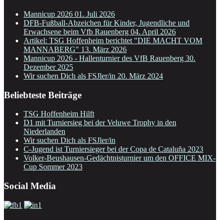
Mannicup 2026
01. Juli 2026
DFB-Fußball-Abzeichen für Kinder, Jugendliche und
Erwachsene beim Vfb Rauenberg
04. April 2026
Artikel: TSG Hoffenheim berichtet "DIE MACHT VOM
MANNABERG"
13. März 2026
Mannicup 2026 - Hallenturnier des VfB Rauenberg
30.
Dezember 2025
Wir suchen Dich als FSJler/in
20. März 2024
Beliebteste Beiträge
TSG Hoffenheim Hilft
D1 mit Turniersieg bei der Veluwe Trophy in den
Niederlanden
Wir suchen Dich als FSJler/in
C-Jugend ist Turniersieger bei der Copa de Cataluña 2023
Volker-Beushausen-Gedächtnisturnier um den OFFICE MIX-
Cup Sommer 2023
Social Media