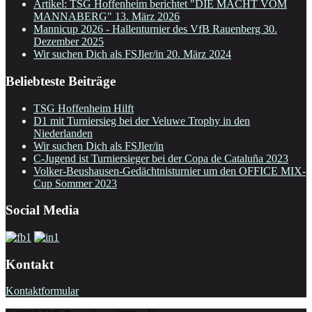
Artikel: TSG Hoffenheim berichtet "DIE MACHT VOM
MANNABERG"
13. März 2026
Mannicup 2026 - Hallenturnier des VfB Rauenberg
30.
Dezember 2025
Wir suchen Dich als FSJler/in
20. März 2024
Beliebteste Beiträge
TSG Hoffenheim Hilft
D1 mit Turniersieg bei der Veluwe Trophy in den
Niederlanden
Wir suchen Dich als FSJler/in
C-Jugend ist Turniersieger bei der Copa de Cataluña 2023
Volker-Beushausen-Gedächtnisturnier um den OFFICE MIX-
Cup Sommer 2023
Social Media
Kontakt
Kontaktformular