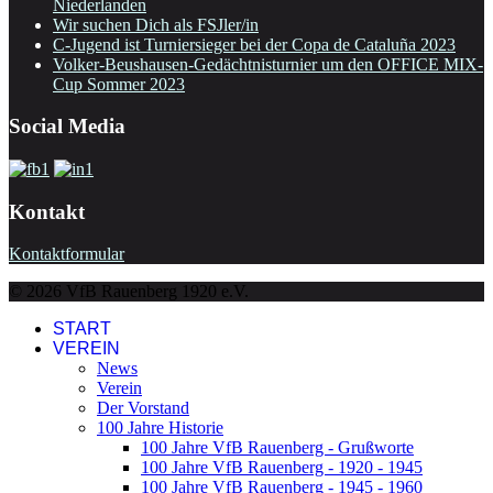
Niederlanden
Wir suchen Dich als FSJler/in
C-Jugend ist Turniersieger bei der Copa de Cataluña 2023
Volker-Beushausen-Gedächtnisturnier um den OFFICE MIX-
Cup Sommer 2023
Social Media
Kontakt
Kontaktformular
© 2026 VfB Rauenberg 1920 e.V.
START
VEREIN
News
Verein
Der Vorstand
100 Jahre Historie
100 Jahre VfB Rauenberg - Grußworte
100 Jahre VfB Rauenberg - 1920 - 1945
100 Jahre VfB Rauenberg - 1945 - 1960