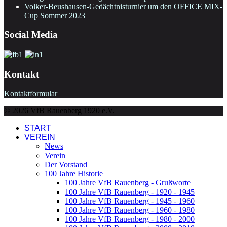
Volker-Beushausen-Gedächtnisturnier um den OFFICE MIX-
Cup Sommer 2023
Social Media
Kontakt
Kontaktformular
© 2026 VfB Rauenberg 1920 e.V.
START
VEREIN
News
Verein
Der Vorstand
100 Jahre Historie
100 Jahre VfB Rauenberg - Grußworte
100 Jahre VfB Rauenberg - 1920 - 1945
100 Jahre VfB Rauenberg - 1945 - 1960
100 Jahre VfB Rauenberg - 1960 - 1980
100 Jahre VfB Rauenberg - 1980 - 2000