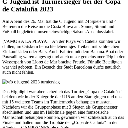
C-Jugend ist Turniersieger bei der Copa
de Cataluña 2023
Am Abend des 26. Mai trat die C-Jugend mit 24 Spielern und 4
Betreuern die Reise an die Costa Brava an. Sonne, Strand und
Fußball begleiteten unsere einwöchige Saison-Abschlussfahrt.
¡VAMOS A LA PLAYA! - An der Playa von Calella konnten wir
chillen, im Ortskern herrschte lebendiges Treiben mit zahlreichen
Einkaufsläden oder Bars. Auch Fahrten mit dem Banana-Boat oder
Parasailing waren angesagt und auch unser gemeinsamer Trip in den
Wasserpark von Lloret de Mar brachte Freude. Für alle Beteiligten
war viel geboten. Ein Besuch der Stadt Barcelona durfte natürlich
auch nicht fehlen.
Das Highlight war aber sicherlich das Turnier „Copa de Cataluña“
bei dem wir in der Kategorie der U15 an den Start gingen und uns
mit 15 weiteren Teams im Turniermodus behaupten mussten.
Nachdem wir die Gruppenphase mit 3 Siegen als Gruppenerster
abschließen und uns im Halbfinale gegen eine französische
Mannschaft behaupten konnten, gewannen wir schließlich auch das
Finale und halten nun die Trophäe der „Copa de Catluña“ in den
Händen – CAMPEONES olé olé olé