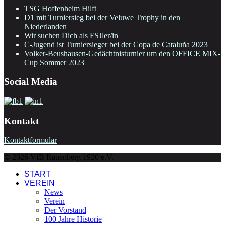
TSG Hoffenheim Hilft
D1 mit Turniersieg bei der Veluwe Trophy in den
Niederlanden
Wir suchen Dich als FSJler/in
C-Jugend ist Turniersieger bei der Copa de Cataluña 2023
Volker-Beushausen-Gedächtnisturnier um den OFFICE MIX-
Cup Sommer 2023
Social Media
Kontakt
Kontaktformular
© 2026 VfB Rauenberg 1920 e.V.
START
VEREIN
News
Verein
Der Vorstand
100 Jahre Historie